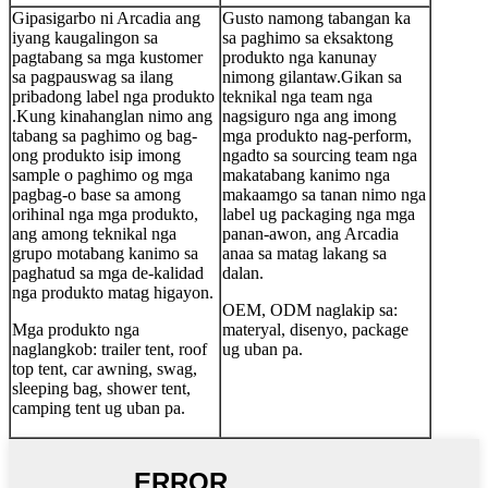
Gipasigarbo ni Arcadia ang
Gusto namong tabangan ka
iyang kaugalingon sa
sa paghimo sa eksaktong
pagtabang sa mga kustomer
produkto nga kanunay
sa pagpauswag sa ilang
nimong gilantaw.Gikan sa
pribadong label nga produkto
teknikal nga team nga
.Kung kinahanglan nimo ang
nagsiguro nga ang imong
tabang sa paghimo og bag-
mga produkto nag-perform,
ong produkto isip imong
ngadto sa sourcing team nga
sample o paghimo og mga
makatabang kanimo nga
pagbag-o base sa among
makaamgo sa tanan nimo nga
orihinal nga mga produkto,
label ug packaging nga mga
ang among teknikal nga
panan-awon, ang Arcadia
grupo motabang kanimo sa
anaa sa matag lakang sa
paghatud sa mga de-kalidad
dalan.
nga produkto matag higayon.
OEM, ODM naglakip sa:
Mga produkto nga
materyal, disenyo, package
naglangkob: trailer tent, roof
ug uban pa.
top tent, car awning, swag,
sleeping bag, shower tent,
camping tent ug uban pa.