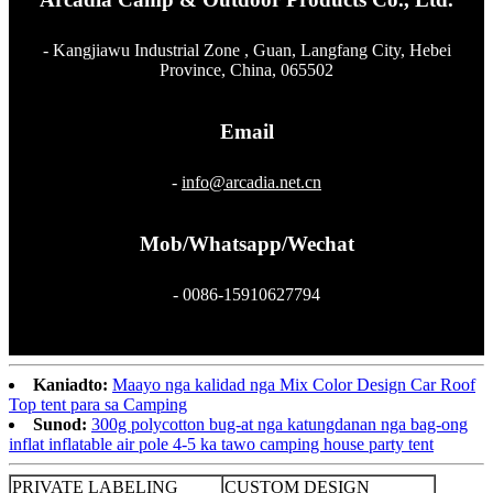
- Kangjiawu Industrial Zone , Guan, Langfang City, Hebei
Province, China, 065502
Email
-
info@arcadia.net.cn
Mob/Whatsapp/Wechat
- 0086-15910627794
Kaniadto:
Maayo nga kalidad nga Mix Color Design Car Roof
Top tent para sa Camping
Sunod:
300g polycotton bug-at nga katungdanan nga bag-ong
inflat inflatable air pole 4-5 ka tawo camping house party tent
PRIVATE LABELING
CUSTOM DESIGN