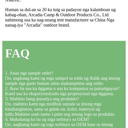
Human sa dul-an sa 20 ka tuig sa padayon nga kalamboan ug
kabag-ohan, Arcadia Camp & Outdoor Products Co., Ltd
nahimong usa ka nag-unang tent manufacturer sa China Nga
nanag-iya "Arcadia" outdoor brand.
FAQ
1. Anaa nga sample order?
Oo, naghatag kami og mga sampol sa tolda ug ibalik ang imong
sample nga gasto human nimo makumpirma ang order.
2. Ikaw ba usa ka tiggama o usa ka kompanya sa pamatigayon?
Kami usa ka eksperyensiyado nga propesyonal nga tiggama.
3. Mahimo bang ipasadya ang produkto?
Oo, mahimo kami nga molihok sumala sa imong mga
kinahanglanon, sama sa gidak-on, kolor, materyal ug
istilo.Mahimo usab namo i-print ang imong logo sa produkto.
4. Makahatag ka ba og mga serbisyo sa OEM?
Oo, naghatag kami og mga serbisyo sa OEM base sa imong