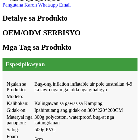
Pangutana Karon
Whatsapp
Email
Detalye sa Produkto
OEM/ODM SERBISYO
Mga Tag sa Produkto
Espesipikasyon
Ngalan sa
Bag-ong inflation inflatable air pole australian 4-5
Produkto:
ka tawo nga mga tolda nga gibaligya
Modelo:
Kalihokan:
Kalingawan sa gawas sa Kamping
Gidak-on:
Ipahimutang ang gidak-on 300*220*200CM
Materyal nga
300g polycotton, waterproof, bug-at nga
panapton:
katungdanan
Salog:
500g PVC
Foam
5cm