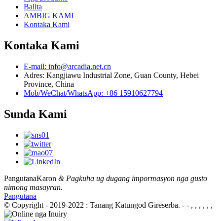
Balita
AMBIG KAMI
Kontaka Kami
Kontaka Kami
E-mail: info@arcadia.net.cn
Adres: Kangjiawu Industrial Zone, Guan County, Hebei
Province, China
Mob/WeChat/WhatsApp: +86 15910627794
Sunda Kami
Pangutana
Karon
& Pagkuha ug dugang impormasyon nga gusto
nimong masayran.
Pangutana
© Copyright - 2019-2022 : Tanang Katungod Gireserba.
- - , , , , , ,