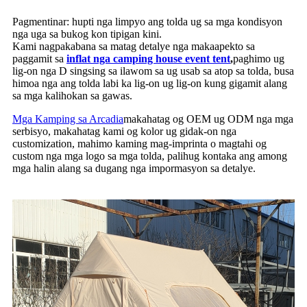
Pagmentinar: hupti nga limpyo ang tolda ug sa mga kondisyon
nga uga sa bukog kon tipigan kini.
Kami nagpakabana sa matag detalye nga makaapekto sa
paggamit sa
inflat nga camping house event tent
,
paghimo ug
lig-on nga D singsing sa ilawom sa ug usab sa atop sa tolda, busa
himoa nga ang tolda labi ka lig-on ug lig-on kung gigamit alang
sa mga kalihokan sa gawas.
Mga Kamping sa Arcadia
makahatag og OEM ug ODM nga mga
serbisyo, makahatag kami og kolor ug gidak-on nga
customization, mahimo kaming mag-imprinta o magtahi og
custom nga mga logo sa mga tolda, palihug kontaka ang among
mga halin alang sa dugang nga impormasyon sa detalye.