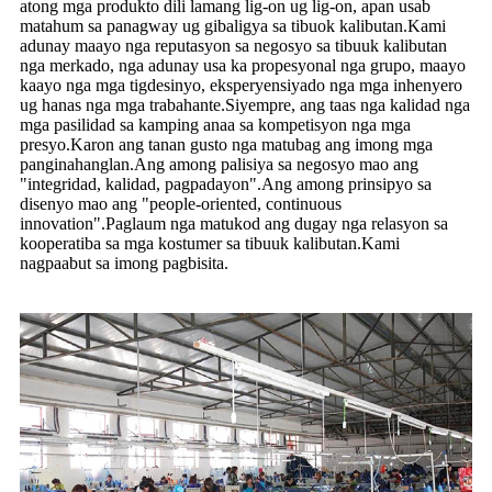
atong mga produkto dili lamang lig-on ug lig-on, apan usab
matahum sa panagway ug gibaligya sa tibuok kalibutan.Kami
adunay maayo nga reputasyon sa negosyo sa tibuuk kalibutan
nga merkado, nga adunay usa ka propesyonal nga grupo, maayo
kaayo nga mga tigdesinyo, eksperyensiyado nga mga inhenyero
ug hanas nga mga trabahante.Siyempre, ang taas nga kalidad nga
mga pasilidad sa kamping anaa sa kompetisyon nga mga
presyo.Karon ang tanan gusto nga matubag ang imong mga
panginahanglan.Ang among palisiya sa negosyo mao ang
"integridad, kalidad, pagpadayon".Ang among prinsipyo sa
disenyo mao ang "people-oriented, continuous
innovation".Paglaum nga matukod ang dugay nga relasyon sa
kooperatiba sa mga kostumer sa tibuuk kalibutan.Kami
nagpaabut sa imong pagbisita.