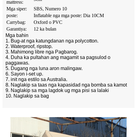
mattress:
Mga siper:
SBS, Numero 10
poste:
Inflatable nga mga poste: Dia 10CM
Carrybag:
Oxford o PVC
Garantiya:
12 ka bulan
Mga bahin
1. Bug-at nga katungdanan nga polycotton.
2. Waterproof, ripstop.
3. Mahimong libre nga Pagbarog.
4. Duha ka pultahan ang magamit sa pagsulod o
paggawas.
5. Dugang nga luna aron malingaw.
6. Sayon i-set up.
7. init nga estilo sa Australia.
8. Naglakip sa taas nga kapasidad nga bomba sa kamot
9. Naglakip sa mga lagdok ug mga pisi sa lalaki
10. Naglakip sa bag