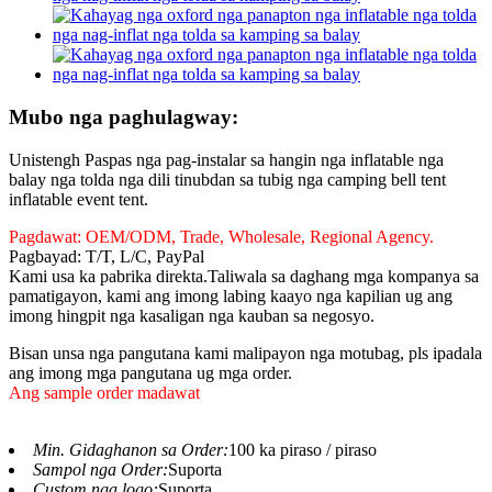
Mubo nga paghulagway:
Unistengh Paspas nga pag-instalar sa hangin nga inflatable nga
balay nga tolda nga dili tinubdan sa tubig nga camping bell tent
inflatable event tent.
Pagdawat: OEM/ODM, Trade, Wholesale, Regional Agency.
Pagbayad: T/T, L/C, PayPal
Kami usa ka pabrika direkta.Taliwala sa daghang mga kompanya sa
pamatigayon, kami ang imong labing kaayo nga kapilian ug ang
imong hingpit nga kasaligan nga kauban sa negosyo.
Bisan unsa nga pangutana kami malipayon nga motubag, pls ipadala
ang imong mga pangutana ug mga order.
Ang sample order madawat
Min. Gidaghanon sa Order:
100 ka piraso / piraso
Sampol nga Order:
Suporta
Custom nga logo:
Suporta