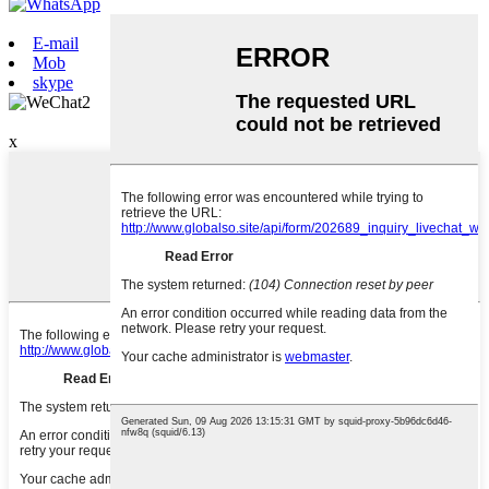
861591062779
E-mail
Mob
skype
1591062779
x