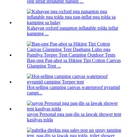
ong inflat inflatable hangin ...
Kahayag oxford panapton inflatable tolda inflat
kamping ...
Bag-ong Pag-abot sa Hiking Tipi Cotton Canvas
Glamping Tent ...
Hot-selling camping canvas waterproof pyramid
campi...
sayon ​​Personal nga pag-ilis sa lawak shower tent
kasilyas tolda