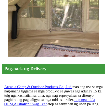
Pag-pack ug Delivery
Arcadia Camp & Outdoor Products Co., Ltd.
mao ang usa sa mga
nag-unang tiggama sa mga produkto sa gawas nga adunay 15 ka
tuig nga kasinatian sa uma, nga nag-espesyalisar sa disenyo,
paghimo ug pagbaligya sa mga tolda sa trailer,
atop nga tolda
OEM
,
Australian Swag Tent
,
atop sa sakyanan ug uban pa.Ang