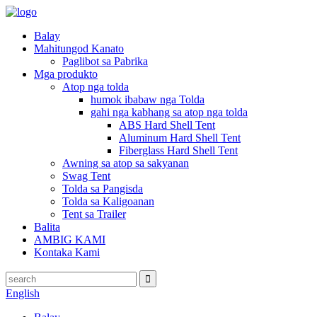
Balay
Mahitungod Kanato
Paglibot sa Pabrika
Mga produkto
Atop nga tolda
humok ibabaw nga Tolda
gahi nga kabhang sa atop nga tolda
ABS Hard Shell Tent
Aluminum Hard Shell Tent
Fiberglass Hard Shell Tent
Awning sa atop sa sakyanan
Swag Tent
Tolda sa Pangisda
Tolda sa Kaligoanan
Tent sa Trailer
Balita
AMBIG KAMI
Kontaka Kami
English