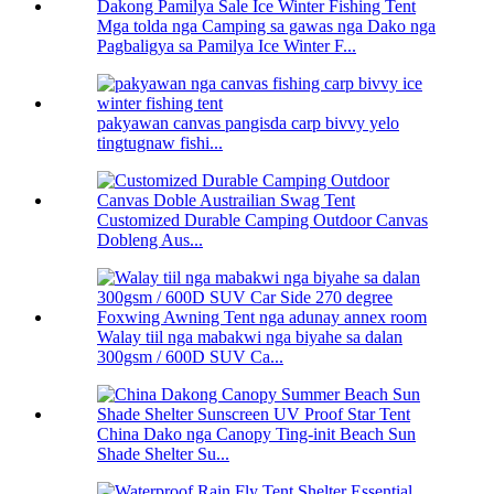
Mga tolda nga Camping sa gawas nga Dako nga
Pagbaligya sa Pamilya Ice Winter F...
pakyawan canvas pangisda carp bivvy yelo
tingtugnaw fishi...
Customized Durable Camping Outdoor Canvas
Dobleng Aus...
Walay tiil nga mabakwi nga biyahe sa dalan
300gsm / 600D SUV Ca...
China Dako nga Canopy Ting-init Beach Sun
Shade Shelter Su...