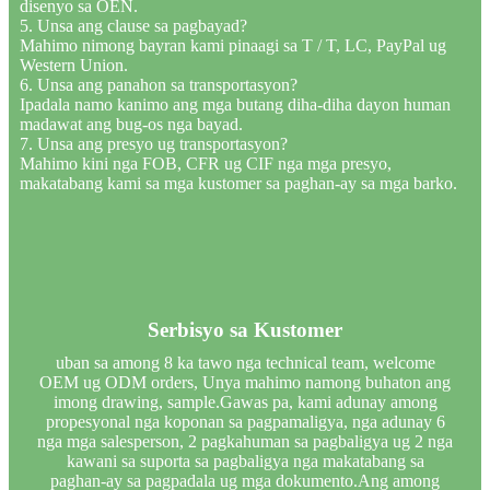
disenyo sa OEN.
5. Unsa ang clause sa pagbayad?
Mahimo nimong bayran kami pinaagi sa T / T, LC, PayPal ug
Western Union.
6. Unsa ang panahon sa transportasyon?
Ipadala namo kanimo ang mga butang diha-diha dayon human
madawat ang bug-os nga bayad.
7. Unsa ang presyo ug transportasyon?
Mahimo kini nga FOB, CFR ug CIF nga mga presyo,
makatabang kami sa mga kustomer sa paghan-ay sa mga barko.
Serbisyo sa Kustomer
uban sa among 8 ka tawo nga technical team, welcome
OEM ug ODM orders, Unya mahimo namong buhaton ang
imong drawing, sample.Gawas pa, kami adunay among
propesyonal nga koponan sa pagpamaligya, nga adunay 6
nga mga salesperson, 2 pagkahuman sa pagbaligya ug 2 nga
kawani sa suporta sa pagbaligya nga makatabang sa
paghan-ay sa pagpadala ug mga dokumento.Ang among