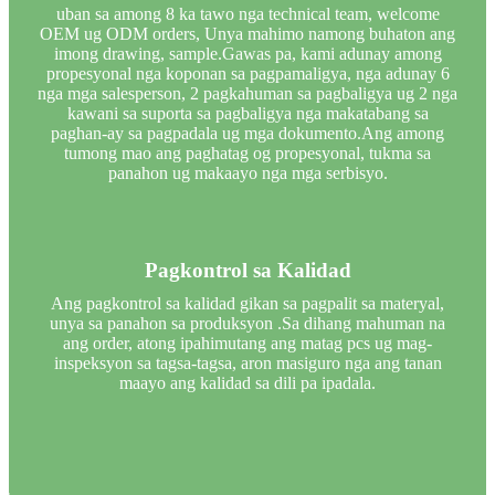
uban sa among 8 ka tawo nga technical team, welcome
OEM ug ODM orders, Unya mahimo namong buhaton ang
imong drawing, sample.Gawas pa, kami adunay among
propesyonal nga koponan sa pagpamaligya, nga adunay 6
nga mga salesperson, 2 pagkahuman sa pagbaligya ug 2 nga
kawani sa suporta sa pagbaligya nga makatabang sa
paghan-ay sa pagpadala ug mga dokumento.Ang among
tumong mao ang paghatag og propesyonal, tukma sa
panahon ug makaayo nga mga serbisyo.
Pagkontrol sa Kalidad
Ang pagkontrol sa kalidad gikan sa pagpalit sa materyal,
unya sa panahon sa produksyon .Sa dihang mahuman na
ang order, atong ipahimutang ang matag pcs ug mag-
inspeksyon sa tagsa-tagsa, aron masiguro nga ang tanan
maayo ang kalidad sa dili pa ipadala.