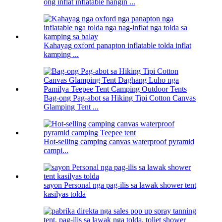
ong inflat inflatable hangin ...
Kahayag oxford panapton inflatable tolda inflat
kamping ...
Bag-ong Pag-abot sa Hiking Tipi Cotton Canvas
Glamping Tent ...
Hot-selling camping canvas waterproof pyramid
campi...
sayon ​​Personal nga pag-ilis sa lawak shower tent
kasilyas tolda