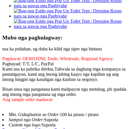
Mubo nga paghulagway:
usa ka pultahan, ug duha ka kilid nga siper nga bintana
Pagdawat: OEM/ODM, Trade, Wholesale, Regional Agency.
Pagbayad: T/T, L/C, PayPal
Kami usa ka pabrika direkta.Taliwala sa daghang mga kompanya sa
pamatigayon, kami ang imong labing kaayo nga kapilian ug ang
imong hingpit nga kasaligan nga kauban sa negosyo.
Bisan unsa nga pangutana kami malipayon nga motubag, pls ipadala
ang imong mga pangutana ug mga order.
Ang sample order madawat
Min. Gidaghanon sa Order:
100 ka piraso / piraso
Sampol nga Order:
Suporta
Custom nga logo:
Suporta