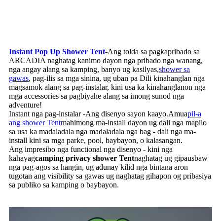
Instant Pop Up Shower Tent
-Ang tolda sa pagkapribado sa
ARCADIA naghatag kanimo dayon nga pribado nga wanang,
nga angay alang sa kamping, banyo ug kasilyas,
shower sa
gawas
, pag-ilis sa mga sinina, ug uban pa Dili kinahanglan nga
magsamok alang sa pag-instalar, kini usa ka kinahanglanon nga
mga accessories sa pagbiyahe alang sa imong sunod nga
adventure!
Instant nga pag-instalar -Ang disenyo sayon ​​​​kaayo.Amua
pil-a
ang shower Tent
mahimong ma-install dayon ug dali nga mapilo
sa usa ka madaladala nga madaladala nga bag - dali nga ma-
install kini sa mga parke, pool, baybayon, o kalasangan.
Ang impresibo nga functional nga disenyo - kini nga
kahayag
camping privacy shower Tent
naghatag ug gipausbaw
nga pag-agos sa hangin, ug adunay kilid nga bintana aron
tugotan ang visibility sa gawas ug naghatag gihapon og pribasiya
sa publiko sa kamping o baybayon.