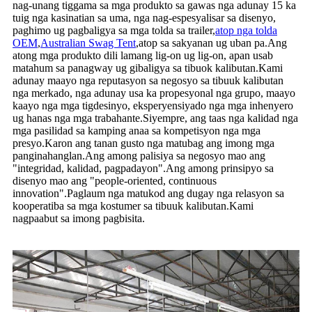
nag-unang tiggama sa mga produkto sa gawas nga adunay 15 ka
tuig nga kasinatian sa uma, nga nag-espesyalisar sa disenyo,
paghimo ug pagbaligya sa mga tolda sa trailer,
atop nga tolda
OEM
,
Australian Swag Tent
,
atop sa sakyanan ug uban pa.Ang
atong mga produkto dili lamang lig-on ug lig-on, apan usab
matahum sa panagway ug gibaligya sa tibuok kalibutan.Kami
adunay maayo nga reputasyon sa negosyo sa tibuuk kalibutan
nga merkado, nga adunay usa ka propesyonal nga grupo, maayo
kaayo nga mga tigdesinyo, eksperyensiyado nga mga inhenyero
ug hanas nga mga trabahante.Siyempre, ang taas nga kalidad nga
mga pasilidad sa kamping anaa sa kompetisyon nga mga
presyo.Karon ang tanan gusto nga matubag ang imong mga
panginahanglan.Ang among palisiya sa negosyo mao ang
"integridad, kalidad, pagpadayon".Ang among prinsipyo sa
disenyo mao ang "people-oriented, continuous
innovation".Paglaum nga matukod ang dugay nga relasyon sa
kooperatiba sa mga kostumer sa tibuuk kalibutan.Kami
nagpaabut sa imong pagbisita.