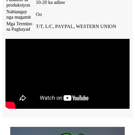
10-20 ka adlaw
produksiyon
Nahiangay
Oo
nga magamit
Mga Termino
T/T, L/C, PAYPAL, WESTERN UNION
sa Pagbayad