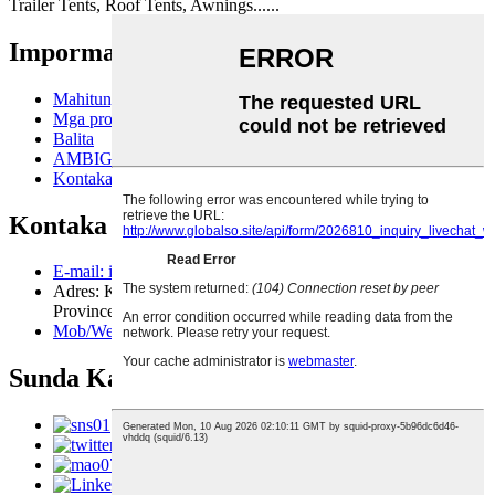
Trailer Tents, Roof Tents, Awnings......
Impormasyon
Mahitungod Kanato
Mga produkto
Balita
AMBIG KAMI
Kontaka Kami
Kontaka Kami
E-mail: info@arcadia.net.cn
Adres: Kangjiawu Industrial Zone, Guan County, Hebei
Province, China
Mob/WeChat/WhatsApp: +86 15910627794
Sunda Kami