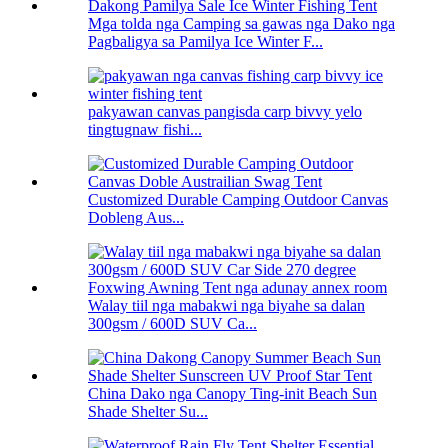
Mga tolda nga Camping sa gawas nga Dako nga
Pagbaligya sa Pamilya Ice Winter F...
pakyawan canvas pangisda carp bivvy yelo
tingtugnaw fishi...
Customized Durable Camping Outdoor Canvas
Dobleng Aus...
Walay tiil nga mabakwi nga biyahe sa dalan
300gsm / 600D SUV Ca...
China Dako nga Canopy Ting-init Beach Sun
Shade Shelter Su...