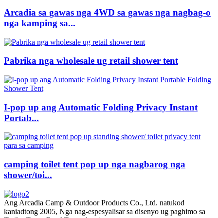
Arcadia sa gawas nga 4WD sa gawas nga nagbag-o
nga kamping sa...
Pabrika nga wholesale ug retail shower tent
I-pop up ang Automatic Folding Privacy Instant
Portab...
camping toilet tent pop up nga nagbarog nga
shower/toi...
Ang Arcadia Camp & Outdoor Products Co., Ltd. natukod
kaniadtong 2005, Nga nag-espesyalisar sa disenyo ug paghimo sa