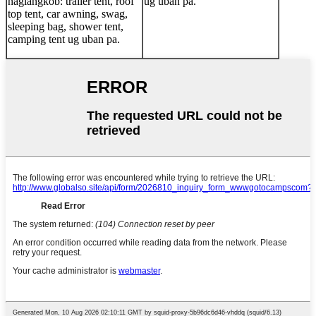
naglangkob: trailer tent, roof
ug uban pa.
top tent, car awning, swag,
sleeping bag, shower tent,
camping tent ug uban pa.