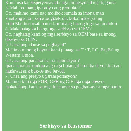
Kami usa ka eksperyensiyado nga propesyonal nga tiggama.
3. Mahimo bang ipasadya ang produkto?
Oo, mahimo kami nga molihok sumala sa imong mga
kinahanglanon, sama sa gidak-on, kolor, materyal ug
istilo.Mahimo usab namo i-print ang imong logo sa produkto.
4. Makahatag ka ba og mga serbisyo sa OEM?
Oo, naghatag kami og mga serbisyo sa OEM base sa imong
disenyo sa OEN.
5. Unsa ang clause sa pagbayad?
Mahimo nimong bayran kami pinaagi sa T / T, LC, PayPal ug
Western Union.
6. Unsa ang panahon sa transportasyon?
Ipadala namo kanimo ang mga butang diha-diha dayon human
madawat ang bug-os nga bayad.
7. Unsa ang presyo ug transportasyon?
Mahimo kini nga FOB, CFR ug CIF nga mga presyo,
makatabang kami sa mga kustomer sa paghan-ay sa mga barko.
Serbisyo sa Kustomer