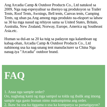
Ang Arcadia Camp & Outdoor Products Co., Ltd natukod sa
2009, Nga nag-espesyalisar sa disenyo ug produksyon sa Trailer
Tents, Roof Tents, Awnings, Bell tents, Canvas tents, Camping
Tents, ug uban pa.Ang among mga produkto na-eksport sa labaw
sa 30 ka mga nasud ug rehiyon sama sa United States, Britain,
Australia, New Zealand, Norway, Europe, America ug Southeast
Asia.etc.
Human sa dul-an sa 20 ka tuig sa padayon nga kalamboan ug
kabag-ohan, Arcadia Camp & Outdoor Products Co., Ltd
nahimong usa ka nag-unang tent manufacturer sa China Nga
nanag-iya "Arcadia" outdoor brand.
FAQ
1. Anaa nga sample order?
Oo, naghatag kami og mga sampol sa tolda ug ibalik ang imong
sample nga gasto human nimo makumpirma ang order.
2. Ikaw ba usa ka tiggama o usa ka kompanya sa pamatigayon?