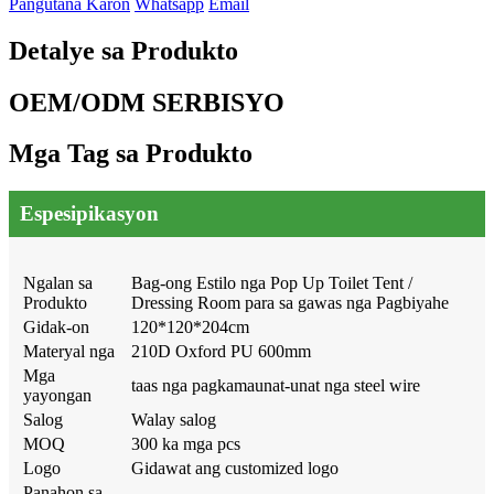
Pangutana Karon
Whatsapp
Email
Detalye sa Produkto
OEM/ODM SERBISYO
Mga Tag sa Produkto
Espesipikasyon
Ngalan sa
Bag-ong Estilo nga Pop Up Toilet Tent /
Produkto
Dressing Room para sa gawas nga Pagbiyahe
Gidak-on
120*120*204cm
Materyal nga
210D Oxford PU 600mm
Mga
taas nga pagkamaunat-unat nga steel wire
yayongan
Salog
Walay salog
MOQ
300 ka mga pcs
Logo
Gidawat ang customized logo
Panahon sa