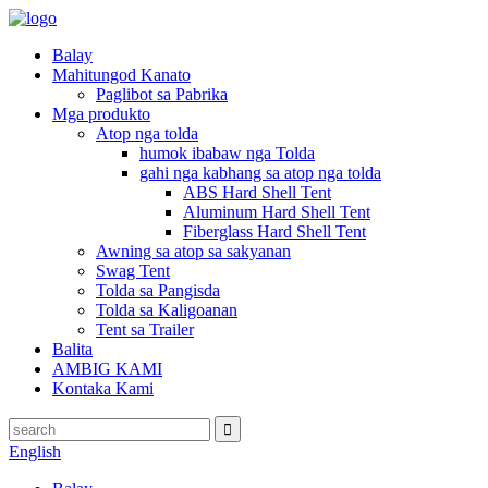
Balay
Mahitungod Kanato
Paglibot sa Pabrika
Mga produkto
Atop nga tolda
humok ibabaw nga Tolda
gahi nga kabhang sa atop nga tolda
ABS Hard Shell Tent
Aluminum Hard Shell Tent
Fiberglass Hard Shell Tent
Awning sa atop sa sakyanan
Swag Tent
Tolda sa Pangisda
Tolda sa Kaligoanan
Tent sa Trailer
Balita
AMBIG KAMI
Kontaka Kami
English