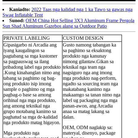
Kaniadto:
2022 Taas nga kalidad nga 1 ka Tawo sa gawas nga
Swag Inflatable Tent
Sunod:
OEM China Hot Selling 3X3 Aluminum Frame Pergola
Sun Shad Aluminum Gazebos alang sa Outdoor Patio
PRIVATE LABELING
CUSTOM DESIGN
Gipasigarbo ni Arcadia ang
Gusto namong tabangan ka
iyang kaugalingon sa
sa paghimo sa eksaktong
pagtabang sa mga kustomer
produkto nga kanunay
sa pagpauswag sa ilang
nimong gilantaw.Gikan sa
pribadong label nga produkto
teknikal nga team nga
.Kung kinahanglan nimo ang
nagsiguro nga ang imong
tabang sa paghimo og bag-
mga produkto nag-perform,
ong produkto isip imong
ngadto sa sourcing team nga
sample o paghimo og mga
makatabang kanimo nga
pagbag-o base sa among
makaamgo sa tanan nimo nga
orihinal nga mga produkto,
label ug packaging nga mga
ang among teknikal nga
panan-awon, ang Arcadia
grupo motabang kanimo sa
anaa sa matag lakang sa
paghatud sa mga de-kalidad
dalan.
nga produkto matag higayon.
OEM, ODM naglakip sa:
Mga produkto nga
materyal, disenyo, package