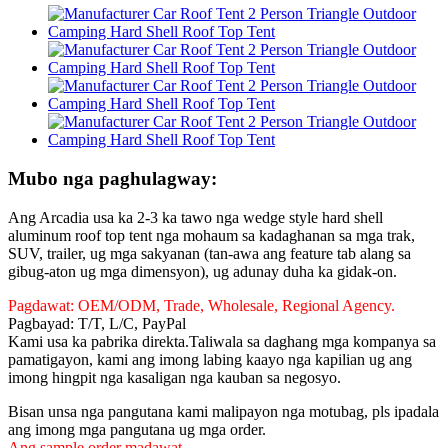
Mubo nga paghulagway:
Ang Arcadia usa ka 2-3 ka tawo nga wedge style hard shell
aluminum roof top tent nga mohaum sa kadaghanan sa mga trak,
SUV, trailer, ug mga sakyanan (tan-awa ang feature tab alang sa
gibug-aton ug mga dimensyon), ug adunay duha ka gidak-on.
Pagdawat: OEM/ODM, Trade, Wholesale, Regional Agency.
Pagbayad: T/T, L/C, PayPal
Kami usa ka pabrika direkta.Taliwala sa daghang mga kompanya sa
pamatigayon, kami ang imong labing kaayo nga kapilian ug ang
imong hingpit nga kasaligan nga kauban sa negosyo.
Bisan unsa nga pangutana kami malipayon nga motubag, pls ipadala
ang imong mga pangutana ug mga order.
Ang sample order madawat