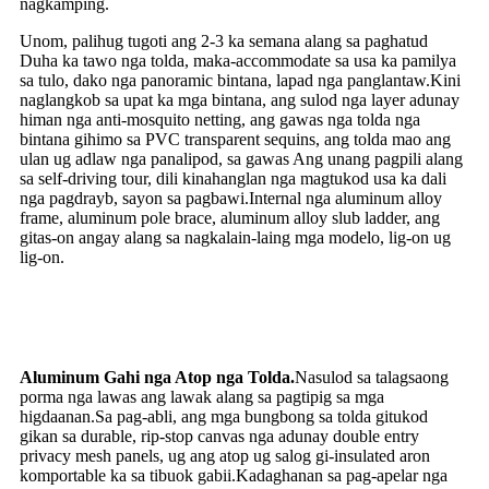
nagkamping.
Unom, palihug tugoti ang 2-3 ka semana alang sa paghatud
Duha ka tawo nga tolda, maka-accommodate sa usa ka pamilya
sa tulo, dako nga panoramic bintana, lapad nga panglantaw.Kini
naglangkob sa upat ka mga bintana, ang sulod nga layer adunay
himan nga anti-mosquito netting, ang gawas nga tolda nga
bintana gihimo sa PVC transparent sequins, ang tolda mao ang
ulan ug adlaw nga panalipod, sa gawas Ang unang pagpili alang
sa self-driving tour, dili kinahanglan nga magtukod usa ka dali
nga pagdrayb, sayon ​​​​sa pagbawi.Internal nga aluminum alloy
frame, aluminum pole brace, aluminum alloy slub ladder, ang
gitas-on angay alang sa nagkalain-laing mga modelo, lig-on ug
lig-on.
Aluminum Gahi nga Atop nga Tolda.
Nasulod sa talagsaong
porma nga lawas ang lawak alang sa pagtipig sa mga
higdaanan.Sa pag-abli, ang mga bungbong sa tolda gitukod
gikan sa durable, rip-stop canvas nga adunay double entry
privacy mesh panels, ug ang atop ug salog gi-insulated aron
komportable ka sa tibuok gabii.Kadaghanan sa pag-apelar nga