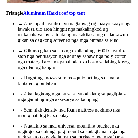
Triangle
Aluminum Hard roof top tent
-
→ Ang lapad nga disenyo nagtanyag og maayo kaayo nga
lawak sa ulo aron hingpit nga makalingkod ug
makapahayahay sa tolda ug makakita sa mga talan-awon
gikan sa dagkong screened nga mga bintana sa kilid
→ Gihimo gikan sa taas nga kalidad nga 600D nga rip-
stop nga bentilasyon nga adunay sapaw nga poly-cotton
nga materyal aron mapanalipdan ka bisan sa labing kusog
nga ulan ug hangin
→ Hugot nga no-see-um mosquito netting sa tanang
bintana ug pultahan
→ 4 ka dagkong mga bulsa sa sulod alang sa pagtipig sa
mga gamit ug mga aksesorya sa kamping
→ 5cm high density nga foam mattress naghimo nga
morag natulog ka sa balay
→ Naglakip sa mga universal mounting bracket nga
nagtugot sa dali nga pag-mount sa kadaghanan nga mga
rack sa atop o pagkahuman sa merkado nga mga bar sa