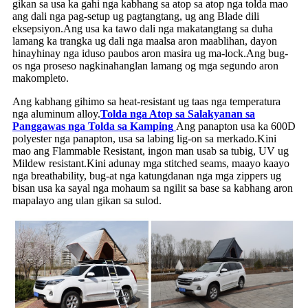
gikan sa usa ka gahi nga kabhang sa atop sa atop nga tolda mao
ang dali nga pag-setup ug pagtangtang, ug ang Blade dili
eksepsiyon.Ang usa ka tawo dali nga makatangtang sa duha
lamang ka trangka ug dali nga maalsa aron maablihan, dayon
hinayhinay nga iduso paubos aron masira ug ma-lock.Ang bug-
os nga proseso nagkinahanglan lamang og mga segundo aron
makompleto.
Ang kabhang gihimo sa heat-resistant ug taas nga temperatura
nga aluminum alloy.
Tolda nga Atop sa Salakyanan sa
Panggawas nga Tolda sa Kamping
Ang panapton usa ka 600D
polyester nga panapton, usa sa labing lig-on sa merkado.Kini
mao ang Flammable Resistant, ingon man usab sa tubig, UV ug
Mildew resistant.Kini adunay mga stitched seams, maayo kaayo
nga breathability, bug-at nga katungdanan nga mga zippers ug
bisan usa ka sayal nga mohaum sa ngilit sa base sa kabhang aron
mapalayo ang ulan gikan sa sulod.