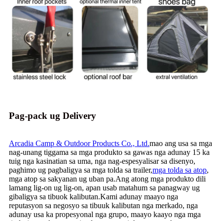
Pag-pack ug Delivery
Arcadia Camp & Outdoor Products Co., Ltd.
mao ang usa sa mga
nag-unang tiggama sa mga produkto sa gawas nga adunay 15 ka
tuig nga kasinatian sa uma, nga nag-espesyalisar sa disenyo,
paghimo ug pagbaligya sa mga tolda sa trailer,
mga tolda sa atop
,
mga atop sa sakyanan ug uban pa.Ang atong mga produkto dili
lamang lig-on ug lig-on, apan usab matahum sa panagway ug
gibaligya sa tibuok kalibutan.Kami adunay maayo nga
reputasyon sa negosyo sa tibuuk kalibutan nga merkado, nga
adunay usa ka propesyonal nga grupo, maayo kaayo nga mga