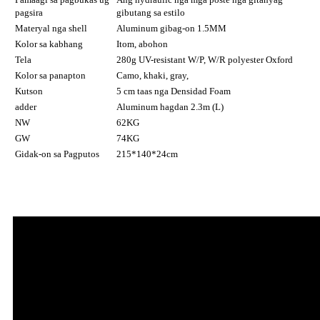
pagsira
gibutang sa estilo
Materyal nga shell
Aluminum gibag-on 1.5MM
Kolor sa kabhang
Itom, abohon
Tela
280g UV-resistant W/P, W/R polyester Oxford
Kolor sa panapton
Camo, khaki, gray,
Kutson
5 cm taas nga Densidad Foam
adder
Aluminum hagdan 2.3m (L)
NW
62KG
GW
74KG
Gidak-on sa Pagputos
215*140*24cm